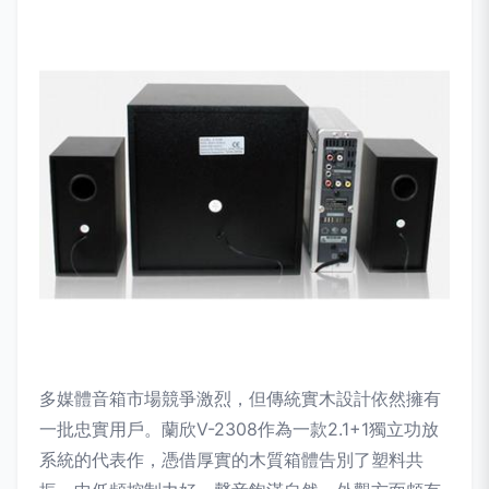
多媒體音箱市場競爭激烈，但傳統實木設計依然擁有
一批忠實用戶。蘭欣V-2308作為一款2.1+1獨立功放
系統的代表作，憑借厚實的木質箱體告別了塑料共