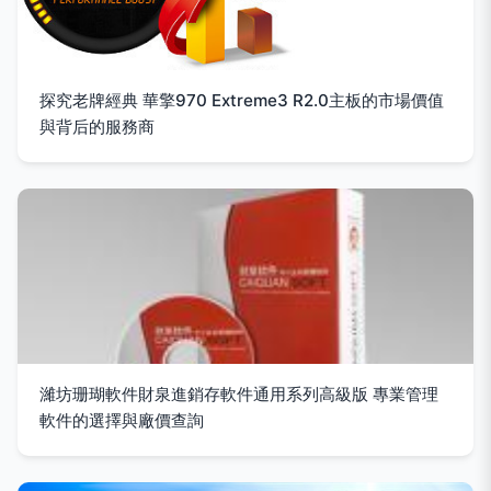
探究老牌經典 華擎970 Extreme3 R2.0主板的市場價值
與背后的服務商
濰坊珊瑚軟件財泉進銷存軟件通用系列高級版 專業管理
軟件的選擇與廠價查詢