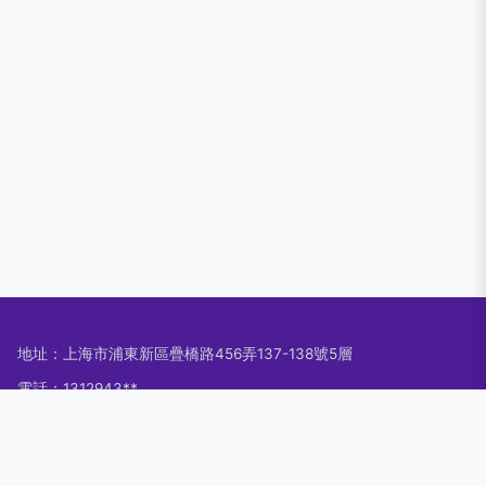
地址：上海市浦東新區疊橋路456弄137-138號5層
電話：1312943**
Copyright © 2026
www.iveng.cn
信息咨詢服務
上海呢哈嘍科技有
限公司
信息咨詢服務
版權所有
Sitemap