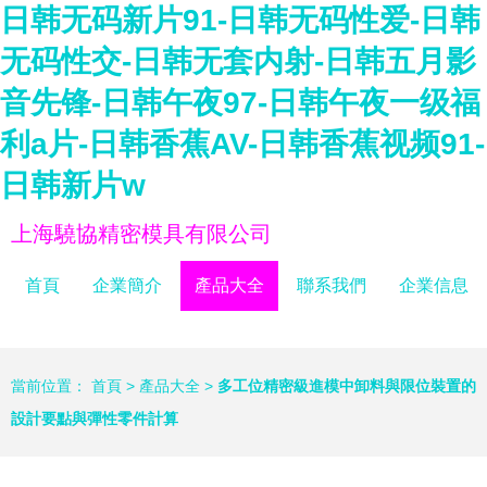
日韩无码新片91-日韩无码性爱-日韩
无码性交-日韩无套内射-日韩五月影
音先锋-日韩午夜97-日韩午夜一级福
利a片-日韩香蕉AV-日韩香蕉视频91-
日韩新片w
上海驍協精密模具有限公司
首頁
企業簡介
產品大全
聯系我們
企業信息
當前位置：
首頁
>
產品大全
>
多工位精密級進模中卸料與限位裝置的
設計要點與彈性零件計算