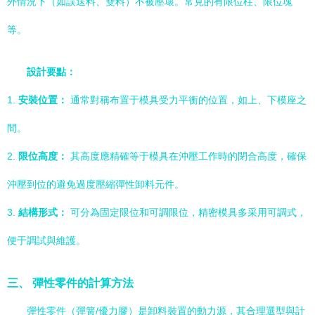
外情況下（如誤送料、雙料）不被壓壞。常見的有限位柱、限位塊
等。
設計要點：
1.
安裝位置：
通常對稱布置于模具受力平衡的位置，如上、下模座之
間。
2.
限位高度：
其高度應精確等于模具在沖壓工作時的閉合高度，確保
沖壓到位的避免過度壓縮彈性卸料元件。
3.
結構形式：
可分為固定限位和可調限位，精密模具多采用可調式，
便于調試與維護。
三、 彈性零件的計算方法
彈性零件（彈簧/優力膠）是卸料裝置的動力源，其合理選型與計