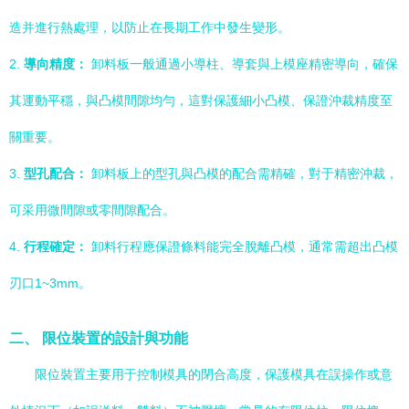
造并進行熱處理，以防止在長期工作中發生變形。
2.
導向精度：
卸料板一般通過小導柱、導套與上模座精密導向，確保
其運動平穩，與凸模間隙均勻，這對保護細小凸模、保證沖裁精度至
關重要。
3.
型孔配合：
卸料板上的型孔與凸模的配合需精確，對于精密沖裁，
可采用微間隙或零間隙配合。
4.
行程確定：
卸料行程應保證條料能完全脫離凸模，通常需超出凸模
刃口1~3mm。
二、 限位裝置的設計與功能
限位裝置主要用于控制模具的閉合高度，保護模具在誤操作或意