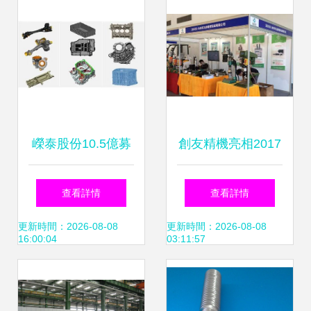
嶸泰股份10.5億募
創友精機亮相2017
資獲批 加碼新能源
第十三屆中國模具
查看詳情
查看詳情
鋁壓鑄與模具升
之都博覽會，以創
更新時間：2026-08-08
更新時間：2026-08-08
16:00:04
03:11:57
級，行業布局再提
新科技驅動模具行
速
業升級