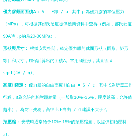
優力膠截面面積A：
A = F卸 / p
，其中
p
為優力膠的單位壓力
（MPa），可根據其邵氏硬度從供應商資料中查得（例如，邵氏硬度
90A時，p約為20-30MPa）。
形狀與尺寸：
根據安裝空間，確定優力膠的截面形狀（圓形、矩形
等）和尺寸，確保計算出的面積A。常用圓柱形，其直徑
d =
sqrt(4A / π)
。
高度H確定：
優力膠的自由高度
H自由 = S / ε
，其中
S
為所需工作
行程，
ε
為允許的相對壓縮量（一般取10%~35%，硬度越高，允許值
越小）。為防止失穩，高徑比
H自由 / d
建議不大于2。
預壓縮：
安裝時通常給予10%~15%的預壓縮量，以提供初始壓料
力。