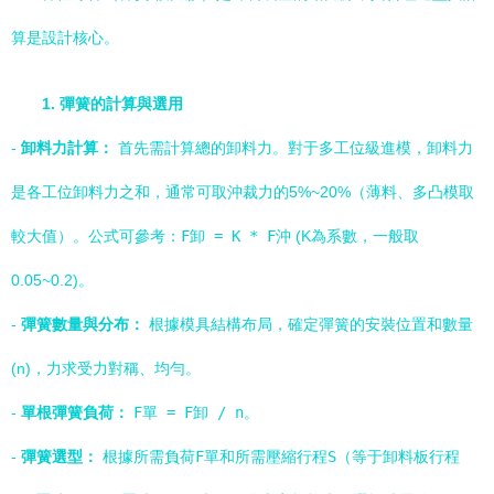
算是設計核心。
1. 彈簧的計算與選用
-
卸料力計算：
首先需計算總的卸料力。對于多工位級進模，卸料力
是各工位卸料力之和，通常可取沖裁力的5%~20%（薄料、多凸模取
較大值）。公式可參考：
F卸 = K * F沖
(K為系數，一般取
0.05~0.2)。
-
彈簧數量與分布：
根據模具結構布局，確定彈簧的安裝位置和數量
(n)，力求受力對稱、均勻。
-
單根彈簧負荷：
F單 = F卸 / n
。
-
彈簧選型：
根據所需負荷
F單
和所需壓縮行程
S
（等于卸料板行程