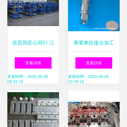
資質與匠心同行 江
專業車銑復合加工
蘇無錫貨架廠家源
太倉戴爾塔精密模
查看詳情
查看詳情
頭直供的潛在參考
具如何打造不銹鋼
更新時間：2026-08-08
更新時間：2026-08-08
09:33:19
23:39:18
指南
精密零件